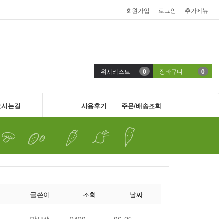
회원가입
로그인
추가메뉴
위시리스트
0
장바구니
0
오시는길
사용후기
주문/배송조회
글쓴이
조회
날짜
맑은샘
2420
06-29