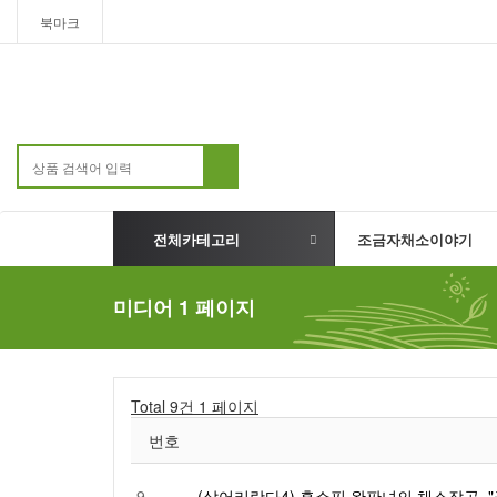
북마크
전체카테고리
조금자채소이야기
미디어 1 페이지
Total 9건
1 페이지
번호
9
(살어리랏다4) 홈쇼핑 완판녀의 채소잡곡, 