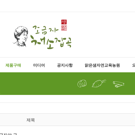
제품구매
미디어
공지사항
맑은샘자연교육농원
제목
"금자야 금…