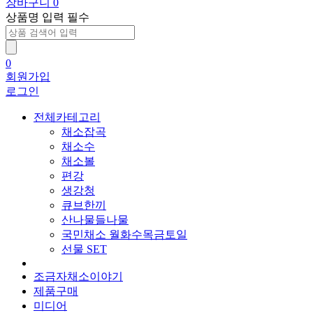
장바구니
0
상품명 입력 필수
0
회원가입
로그인
전체카테고리
채소잡곡
채소수
채소볼
편강
생강청
큐브한끼
산나물들나물
국민채소 월화수목금토일
선물 SET
조금자채소이야기
제품구매
미디어